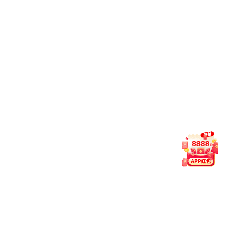
这种积极向上的心态让他能够不断突破自我限制，实
现职业生涯的新高度。
最终，这些差异不仅体现在精神层面，还表现在两人
实际比赛中的表现上。当面对同样困难局面时，两者
选择不同解决方案，使得他们最终获得截然不同的发
展结果。因此，加强内心修炼，对运动员来说尤为重
要，是实现长远发展的必由之路。
4、对于年轻球员启示
从王钰栋与姆巴佩之间情绪管理与应变能力的比较来
看，对于年轻球员有着深刻启示。当今体育竞技水平
越来越高，仅仅具备身体素质已不足以确保成功，更
需要良好的心理素质作支撑。因此，各俱乐部应该重
视培养运动员们心理素质，加强相关训练，从根本上