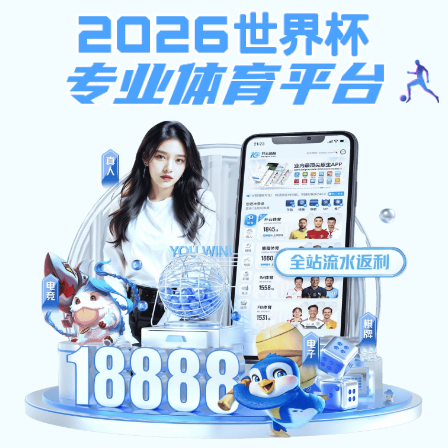
立即注册
半岛平台网页版登录入口
带您
畅享全球体育盛事
专业平台，数据精准，
高清直播
覆盖热门体育项
目。
聚焦足球、篮球、电竞等赛事，
每日内容实时更
新
。
极速访问
下载APP